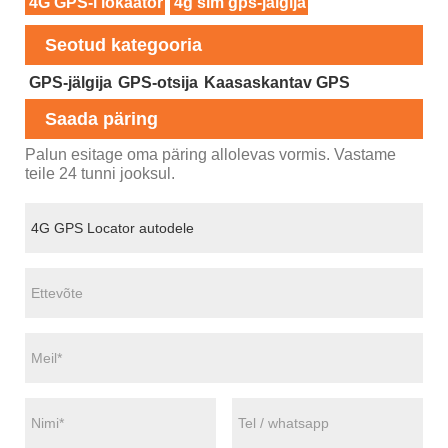
4G GPS-i lokaator
4g sim gps-jälgija
Seotud kategooria
GPS-jälgija
GPS-otsija
Kaasaskantav GPS
Saada päring
Palun esitage oma päring allolevas vormis. Vastame
teile 24 tunni jooksul.