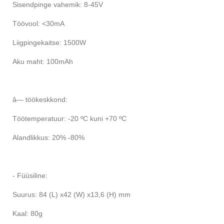
Sisendpinge vahemik: 8-45V
Töövool: <30mA
Liigpingekaitse: 1500W
Aku maht: 100mAh
â— töökeskkond:
Töötemperatuur: -20 ºC kuni +70 ºC
Alandlikkus: 20% -80%
- Füüsiline:
Suurus: 84 (L) x42 (W) x13,6 (H) mm
Kaal: 80g