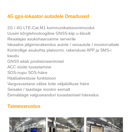
4G gps-lokaator autodele Omadused
2G / 4G LTE-Cat.M1 kommunikatsioonimoodul.
Uusim kõrgtehnoloogiline GNSS-kiip u-bloxilt.
Reaalajas asukohaaruanne serverile
Ideaalne jälgimisrakendus autole / veoautole / mootorrattale
Kontrollige asukohta platvormi, rakenduse APP ja SMS-i
kaudu.
GNSS aitab positsioneerimisel
ACC süüte tuvastamine
SOS-nupu SOS-häire
Häälsalvestuse funktsioon
Vargusvastane välise toite väljalülituse häire
Seisake / taastage mootor eemalt
Eemaldage valguseanduri tuvastamisel häirealus
Taimevarustus