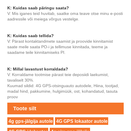
K: Kuidas saab päringu saata?
V: Mis iganes teid huvitab, saatke oma teave otse minu e-posti
aadressile või meiega võrgus vestelge.
K: Kuidas saab tellida?
V: Pärast kontaktandmete saamist ja proovide kinnitamist
saate meile saata PO-i ja tellimuse kinnitada, teeme ja
saadame teile kinnitamiseks PI.
K: Millal lavastust korraldada?
V: Korraldame tootmise pärast teie deposiidi laekumist,
tavaliselt 30%.
Kuumad sildid: 4G GPS-otsinguauto autodele, Hiina, tootjad,
madal hind, pakkumine, hulgimüük, ost, kohandatud, tasuta
proov
Toote silt
4g gps-jälgija autole
4G GPS lokaator autole