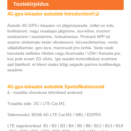
Tootekirjeldus
4G gps-lokaator autodele Introductionï¼š
Autode 4G GPS-i lokaator on jälgimisseade, millel on mitu
funktsiooni, nagu reaalajas jälgimine, sos-kõne, mootori
seiskamine / taastamine, helisalvestus. Protrack APP-ist
saame viivitamatu teate vibratsiooni, kiiruseületamise, voolu
väljalülitamise, geo-tara, marsruudi jms kohta. Seda saab
kasutada sellistes riikides nagu Austraalia / USA / Kanada jne,
kus pole enam 2G võrku. Iga seadet kontrollitakse tootmise
ajal täielikult, et klient saaks kõigi aegade parima kvaliteediga
seadme.
4G gps-lokaator autodele Spetsifikatsioonid
â - traadita ühenduse tehnilised andmed:
Traadita side: 2G / LTE-Cat.M1
Sidemoodul: BG96 4G LTE Cat.M1 / NB1 / EGPRS
LTE sagedusribad: B1 / B2 / B3 / B4 / B5 / B8 / B12 / B13 / B18