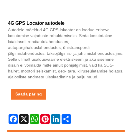
4G GPS Locator autodele
Autodele mõeldud 4G GPS-lokaator on loodud erineva
kasutamise vajaduste rahuldamiseks. Seda kasutatakse
laialdaselt rendiautolahendustes,
autopargihalduslahendustes, ühistranspordi
jälgimislahendustes, taksojälgimis- ja juhtimislahendustes jms.
Selle ülimalt usaldusväärne elektriskeem ja aku sisemine
disain ei võimalda mitte ainult põhijälgimist, vaid ka SOS-
häiret, mootori seiskamist, geo- tara, kiiruseületamise hoiatus,
ajalooliste andmete üleslaadimine ja palju muud.
Saada päring
Facebook
X
WhatsApp
Pinterest
LinkedIn
Share