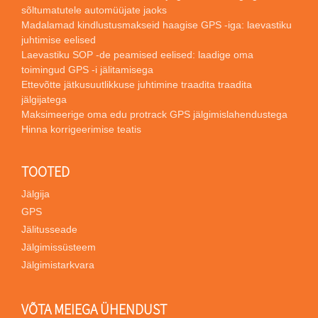
sõltumatutele automüüjate jaoks
Madalamad kindlustusmakseid haagise GPS -iga: laevastiku
juhtimise eelised
Laevastiku SOP -de peamised eelised: laadige oma
toimingud GPS -i jälitamisega
Ettevõtte jätkusuutlikkuse juhtimine traadita traadita
jälgijatega
Maksimeerige oma edu protrack GPS jälgimislahendustega
Hinna korrigeerimise teatis
TOOTED
Jälgija
GPS
Jälitusseade
Jälgimissüsteem
Jälgimistarkvara
VÕTA MEIEGA ÜHENDUST