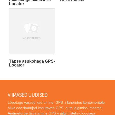
Locator
Täpse asukohaga GPS-
Locator
VIIMASED UUDISED
Lõpetage varade kaotamine: GPS -i lahendus konteineritele
Miks edasimüüjad kasutavad GPS -auto jälgimissüsteeme
Andmeturbe täiustamine GPS -i jälgimistehnoloogiaga