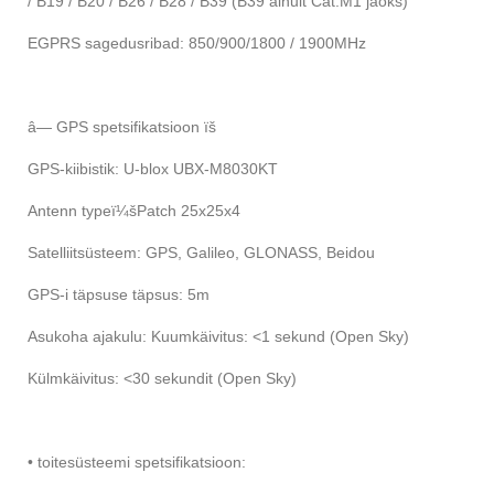
/ B19 / B20 / B26 / B28 / B39 (B39 ainult Cat.M1 jaoks)
EGPRS sagedusribad: 850/900/1800 / 1900MHz
â— GPS spetsifikatsioon ïš
GPS-kiibistik: U-blox UBX-M8030KT
Antenn typeï¼šPatch 25x25x4
Satelliitsüsteem: GPS, Galileo, GLONASS, Beidou
GPS-i täpsuse täpsus: 5m
Asukoha ajakulu: Kuumkäivitus: <1 sekund (Open Sky)
Külmkäivitus: <30 sekundit (Open Sky)
• toitesüsteemi spetsifikatsioon: