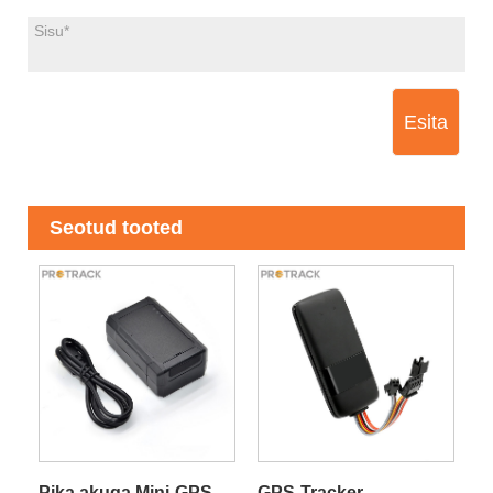
Esita
Seotud tooted
Pika akuga Mini-GPS-
GPS-Tracker