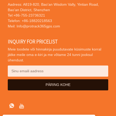
Aadress: A819-820, Bao'an Wisdom Vally, Yintian Road,
Bao'an District, Shenzhen
Tel:
+86-755-23736321
Telefon:
+86-18820218563
Meil:
Info@protrack365gps.com
INQUIRY FOR PRICELIST
Meie toodete või hinnakirja puudutavate küsimuste korral
jätke meile oma e-kiri ja me võtame 24 tunni jooksul
ühendust.